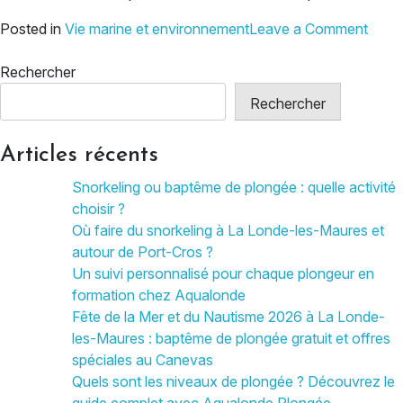
on
Posted in
Vie marine et environnement
Leave a Comment
5
faço
Rechercher
simpl
Rechercher
de
soute
Articles récents
la
conse
Snorkeling ou baptême de plongée : quelle activité
de
choisir ?
la
Où faire du snorkeling à La Londe-les-Maures et
vie
autour de Port-Cros ?
marin
Un suivi personnalisé pour chaque plongeur en
formation chez Aqualonde
Fête de la Mer et du Nautisme 2026 à La Londe-
les-Maures : baptême de plongée gratuit et offres
spéciales au Canevas
Quels sont les niveaux de plongée ? Découvrez le
guide complet avec Aqualonde Plongée