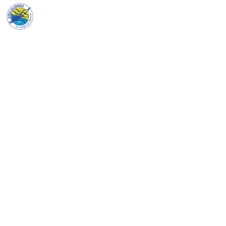
Aqualonde
En groupe
Club associatif, école de plongée ou groupe
d'amis passionnés — Aqualonde vous
accueille sur la Côte d'Azur pour un séjour
sous-marin sur mesure.