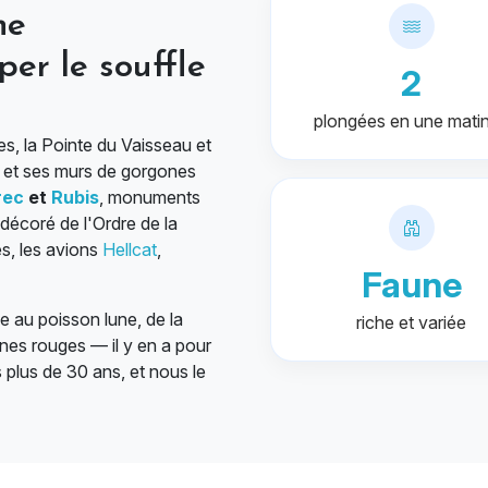
ne
er le souffle
2
plongées en une mati
es, la Pointe du Vaisseau et
s et ses murs de gorgones
rec
et
Rubis
, monuments
décoré de l'Ordre de la
s, les avions
Hellcat
,
Faune
e au poisson lune, de la
riche et variée
nes rouges — il y en a pour
s plus de 30 ans, et nous le