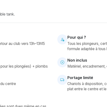
ble tank.
Pour qui ?
etour au club vers 13h–13h15
Tous les plongeurs, cert
formule adaptée à tous 
Non inclus
es pour les plongées) + plombs
Matériel, encadrement, 
Portage limité
 du centre
Chariots à disposition, 
plat entre le centre et l
ngées sont dues même en cas