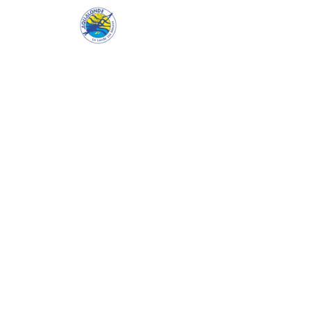
Aqualonde
Le cl
Double Tank
Deux plongées dans la matinée sur les pl
et l'après-midi libre pour la farniente ou la