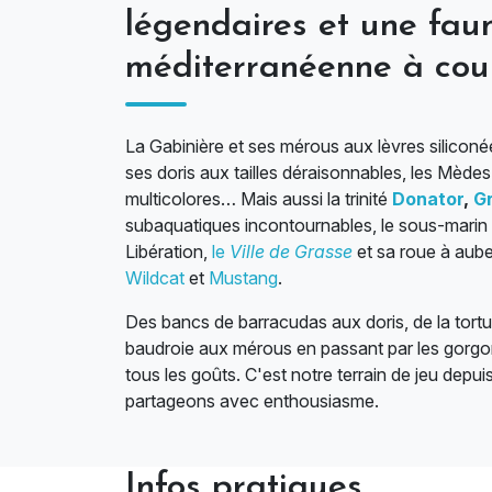
légendaires et une fau
méditerranéenne à coup
La Gabinière et ses mérous aux lèvres siliconé
ses doris aux tailles déraisonnables, les Mède
multicolores… Mais aussi la trinité
Donator
,
G
subaquatiques incontournables, le sous-marin 
Libération,
le
Ville de Grasse
et sa roue à aube
Wildcat
et
Mustang
.
Des bancs de barracudas aux doris, de la tortu
baudroie aux mérous en passant par les gorgo
tous les goûts. C'est notre terrain de jeu depui
partageons avec enthousiasme.
Infos pratiques