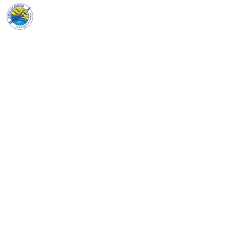
Aqualonde
Advanced Open Water
La suite logique de l'Open Water — pour
gagner en confiance, plonger plus profond
et vivre des aventures encore plus intenses
sous l'eau.