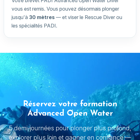
Votre brevet PADI Advanced Open Water Diver
vous est remis. Vous pouvez désormais plonger
jusqu'à
30 mètres
— et viser le Rescue Diver ou
les spécialités PADI.
Réservez votre formation
Advanced Open Water
5 demi-journées pour plonger plus profond,
explorer plus loin et gagner en confiance —