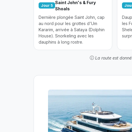
Saint John's & Fury
Jour 5
Jou
Shoals
Dernière plongée Saint John, cap
Dauph
au nord pour les grottes d'Um
les F
Kararim, arrivée à Sataya (Dolphin
Shel
House). Snorkeling avec les
surpr
dauphins à long rostre.
La route est donnée