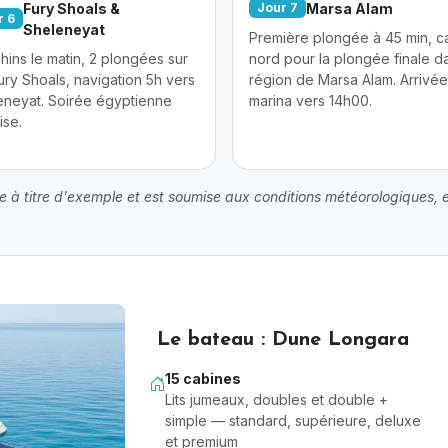
Fury Shoals &
Marsa Alam
Jour 7
r 6
Sheleneyat
Première plongée à 45 min, c
ins le matin, 2 plongées sur
nord pour la plongée finale da
ury Shoals, navigation 5h vers
région de Marsa Alam. Arrivée
eneyat. Soirée égyptienne
marina vers 14h00.
ise.
 à titre d'exemple et est soumise aux conditions météorologiques, el
Le bateau : Dune Longara
15 cabines
Lits jumeaux, doubles et double +
simple — standard, supérieure, deluxe
et premium