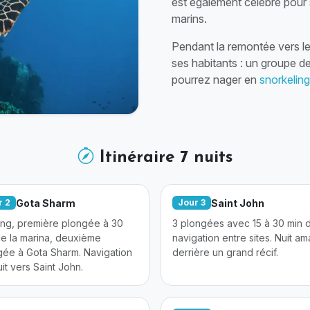
est également célèbre pour 
marins.
Pendant la remontée vers l
ses habitants : un groupe d
pourrez nager en
snorkeling
Itinéraire 7 nuits
Gota Sharm
Saint John
r 2
Jour 3
fing, première plongée à 30
3 plongées avec 15 à 30 min 
de la marina, deuxième
navigation entre sites. Nuit am
gée à Gota Sharm. Navigation
derrière un grand récif.
it vers Saint John.