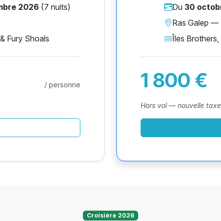
mbre 2026
(7 nuits)
Du
30 octob
Ras Galep —
 & Fury Shoals
Îles Brothers
1 800 €
/ personne
Hors vol — nouvelle tax
Croisière 2026