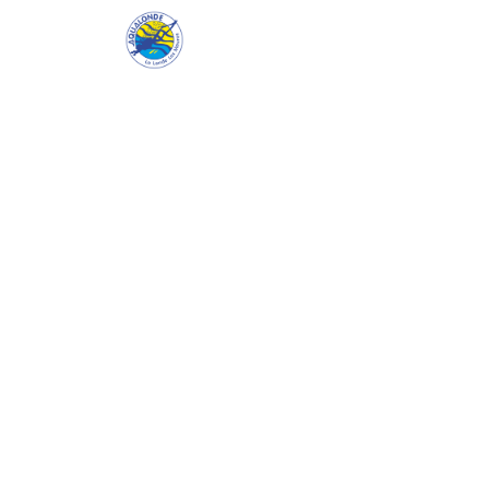
Aqualonde
Le cl
Séjours & voyage
Croisières plongée en Égypte 2026 & 202
emblématiques en mer Rouge, avec l'esp