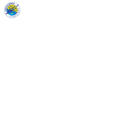
Aqualonde
Devenir moniteur de plongée
Aqualonde forme des moniteurs
professionnels depuis 30 ans. Centre
certifié PADI 5★ et Qualiopi, sur les plus
beaux sites de Méditerranée.