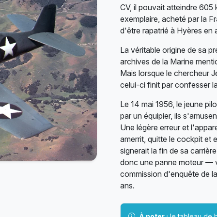
CV, il pouvait atteindre 60
exemplaire, acheté par la F
d'être rapatrié à Hyères en
La véritable origine de sa p
archives de la Marine menti
Mais lorsque le chercheur J
celui-ci finit par confesser l
Le 14 mai 1956, le jeune pil
par un équipier, ils s'amuse
Une légère erreur et l'appar
amerrit, quitte le cockpit et
signerait la fin de sa carri
donc une panne moteur — ver
commission d'enquête de la 
ans.
À noter :
le tableau de 