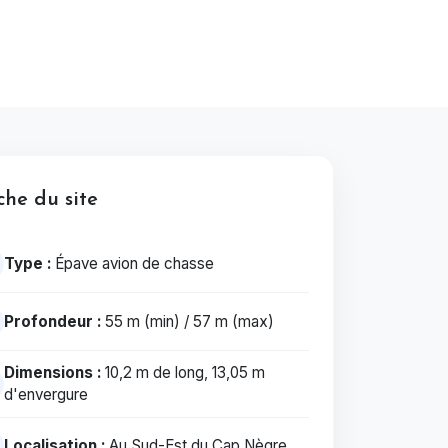
che du site
Type :
Épave avion de chasse
Profondeur :
55 m (min) / 57 m (max)
Dimensions :
10,2 m de long, 13,05 m
d'envergure
Localisation :
Au Sud-Est du Cap Nègre