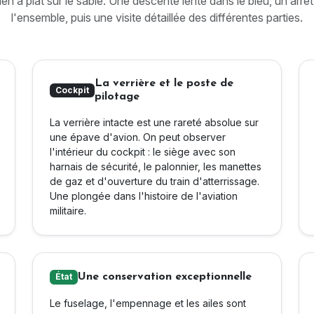
en à plat sur le sable. Une descente lente dans le bleu, un arr
l'ensemble, puis une visite détaillée des différentes parties.
La verrière et le poste de
Cockpit
pilotage
La verrière intacte est une rareté absolue sur
une épave d'avion. On peut observer
l'intérieur du cockpit : le siège avec son
harnais de sécurité, le palonnier, les manettes
de gaz et d'ouverture du train d'atterrissage.
Une plongée dans l'histoire de l'aviation
militaire.
Une conservation exceptionnelle
État
Le fuselage, l'empennage et les ailes sont