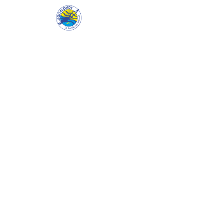
Aqualonde
Le cl
Le Hellcat
Chasseur américain Grumman F6F posé à 
mètres. L'épave d'avion la plus somptue