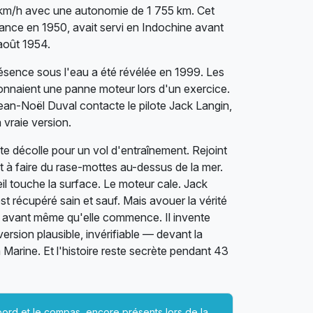
5 km/h avec une autonomie de 1 755 km. Cet
rance en 1950, avait servi en Indochine avant
 août 1954.
résence sous l'eau a été révélée en 1999. Les
onnaient une panne moteur lors d'un exercice.
ean-Noël Duval contacte le pilote Jack Langin,
a vraie version.
ote décolle pour un vol d'entraînement. Rejoint
nt à faire du rase-mottes au-dessus de la mer.
eil touche la surface. Le moteur cale. Jack
 est récupéré sain et sauf. Mais avouer la vérité
ère avant même qu'elle commence. Il invente
sion plausible, invérifiable — devant la
Marine. Et l'histoire reste secrète pendant 43
bord et le compas, encore présents lors de la