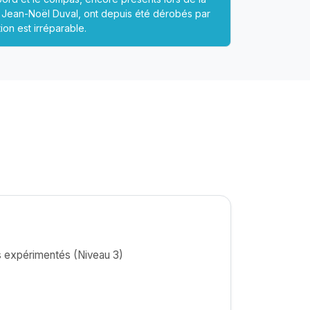
 Jean-Noël Duval, ont depuis été dérobés par
ion est irréparable.
 expérimentés (Niveau 3)