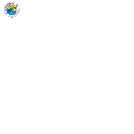
Aqualonde
La Barge aux Congres
La Tantine — une épave mystérieuse sans
date ni histoire connue, entre 45 et 49
mètres au nord-ouest de l'île de Bagaud.
Sous sa jupe, un trio inoubliable vous
attend.