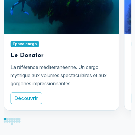
Épave cargo
Le Donator
L
La référence méditerranéenne. Un cargo
U
mythique aux volumes spectaculaires et aux
C
gorgones impressionnantes.
s
Découvrir