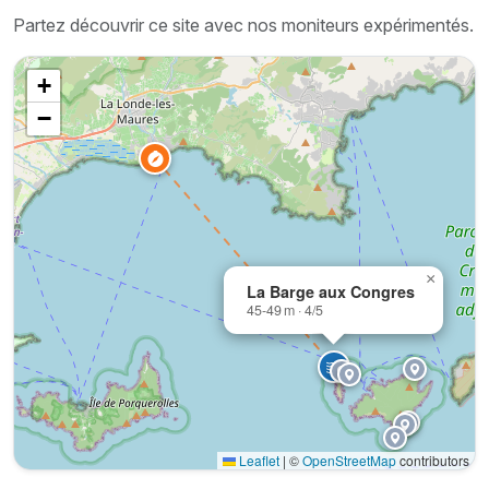
Partez découvrir ce site avec nos moniteurs expérimentés.
+
−
×
La Barge aux Congres
45-49 m · 4/5
Leaflet
|
©
OpenStreetMap
contributors